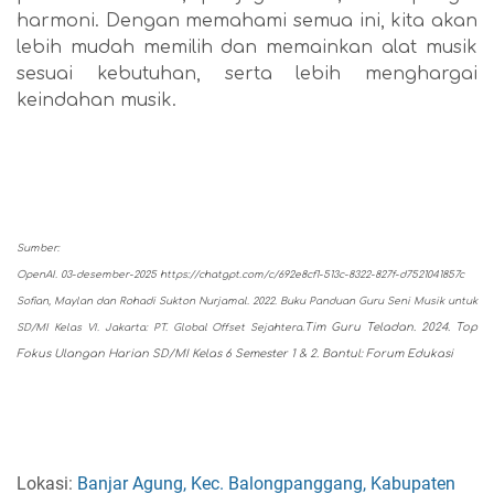
harmoni. Dengan memahami semua ini, kita akan
lebih mudah memilih dan memainkan alat musik
sesuai kebutuhan, serta lebih menghargai
keindahan musik.
Sumber:
OpenAI. 03-desember-2025
https://chatgpt.com/c/692e8cf1-513c-8322-827f-d7521041857c
Sofian, Maylan dan Rohadi Sukton Nurjamal. 2022. Buku Panduan Guru Seni Musik untuk
Tim Guru Teladan. 2024. Top
SD/MI Kelas VI. Jakarta: PT. Global Offset Sejahtera.
Fokus Ulangan Harian SD/MI Kelas 6 Semester 1 & 2. Bantul: Forum Edukasi
Lokasi:
Banjar Agung, Kec. Balongpanggang, Kabupaten