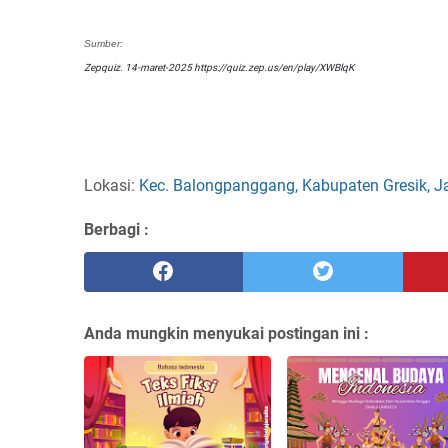
Sumber:
Zepquiz. 14-maret-2025 
https://quiz.zep.us/en/play/XWBlqK
Lokasi:
Kec. Balongpanggang, Kabupaten Gresik, J
Berbagi :
Anda mungkin menyukai postingan ini :