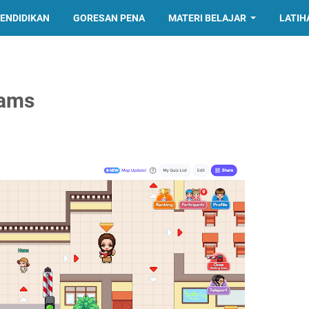
PENDIDIKAN
GORESAN PENA
MATERI BELAJAR
LATIH
eams