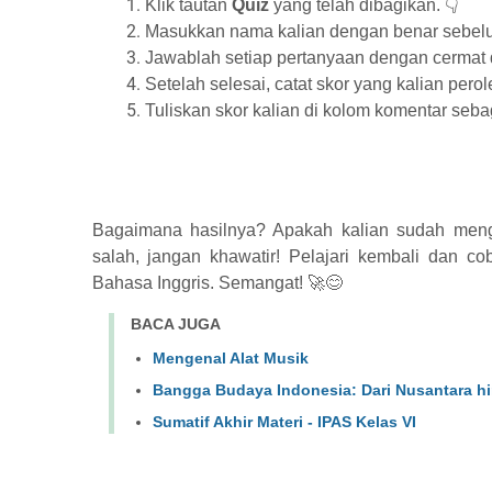
Klik tautan
Quiz
yang telah dibagikan. 👇
Masukkan nama kalian dengan benar sebel
Jawablah setiap pertanyaan dengan cermat d
Setelah selesai, catat skor yang kalian perol
Tuliskan skor kalian di kolom komentar seba
Bagaimana hasilnya? Apakah kalian sudah meng
salah, jangan khawatir! Pelajari kembali dan c
Bahasa Inggris. Semangat! 🚀😊
BACA JUGA
Mengenal Alat Musik
Bangga Budaya Indonesia: Dari Nusantara h
Sumatif Akhir Materi - IPAS Kelas VI