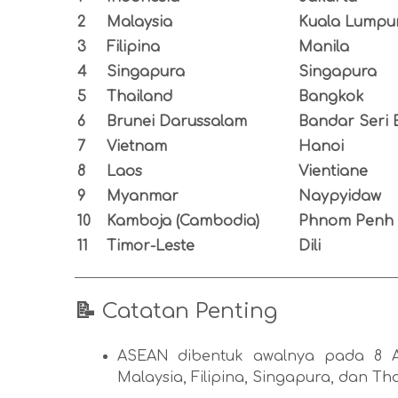
2
Malaysia
Kuala Lumpu
3
Filipina
Manila
4
Singapura
Singapura
5
Thailand
Bangkok
6
Brunei Darussalam
Bandar Seri
7
Vietnam
Hanoi
8
Laos
Vientiane
9
Myanmar
Naypyidaw
10
Kamboja (Cambodia)
Phnom Penh
11
Timor-Leste
Dili
📝
Catatan Penting
ASEAN dibentuk awalnya pada 8 Agu
Malaysia, Filipina, Singapura, dan Th