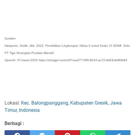
Sumber:
Hariyanto, Andik, dkk. 2023. Pendidikan Lingkungan Hidup 6 untuk Kelas VI SD/MI. Solo:
PT Tiga Serangkai Pustaka Mandiri
OpenAI. 07-maret-2025 https://chatgpt.com/c/67cac477-0ff0-8010-ac73-4d63c4d80b84
Lokasi:
Kec. Balongpanggang, Kabupaten Gresik, Jawa
Timur, Indonesia
Berbagi :